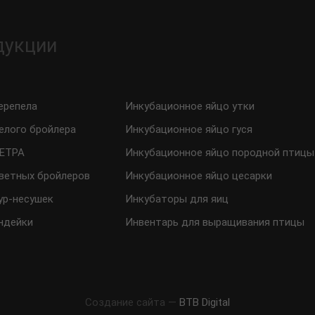
дукции
ерепела
Инкубационное яйцо утки
елого бройлера
Инкубационное яйцо гуся
ТЕТРА
Инкубационное яйцо породной птицы
ветных бройлеров
Инкубационное яйцо цесарки
ур-несушек
Инкубаторы для яиц
ндейки
Инвентарь для выращивания птицы
Создание сайта —
BTB Digital