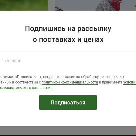
Подпишись на рассылку
о поставках и ценах
Телефон
ажимая «Подписаться», вы даете согласие на обработку персональных
х уток для
Чем характеризуются куры Тетр
анных в соответствии с
политикой конфиденциальности
и принимаете
услови
ользовательского соглашения
.
«Бальбона Тетра» является ведущим
ярные птицы в
поставщиком гибридной птицы с раз
продуктивностью.