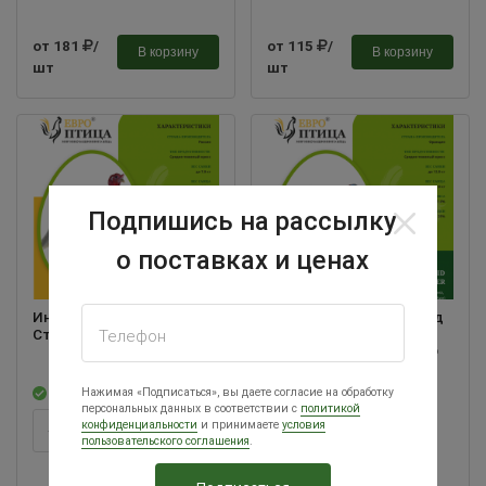
от 181
/
от 115
/
В корзину
В корзину
шт
шт
Подпишись на рассылку
о поставках и ценах
Индейка Виктория РФ
Индейка Хайбрид Грейд
Ставрополь
Мейкер, Оптима (Hybrid
Телефон
Grade Maker, Optima) РФ
Ставрополь
Нажимая «Подписаться», вы даете согласие на обработку
В наличии
В наличии
персональных данных в соответствии с
политикой
конфиденциальности
и принимаете
условия
-
+
-
+
пользовательского соглашения
.