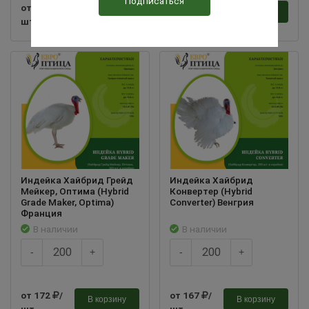
от 130
/
от 130
/
В корзину
В корзину
шт
шт
Индейка Хайбрид Грейд
Индейка Хайбрид
Мейкер, Оптима (Hybrid
Конвертер (Hybrid
Grade Maker, Optima)
Converter) Венгрия
Франция
В наличии
В наличии
-
+
-
+
от 172
/
от 167
/
В корзину
В корзину
шт
шт