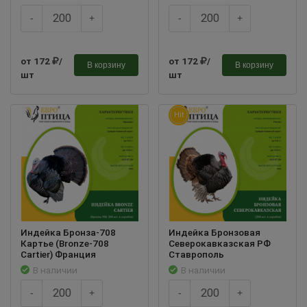
-
+
-
+
от 172
/
от 172
/
В корзину
В корзину
шт
шт
Hit
Индейка Бронза-708
Индейка Бронзовая
Картье (Bronze-708
Северокавказская РФ
Cartier) Франция
Ставрополь
В наличии
В наличии
-
+
-
+