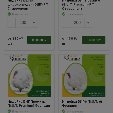
Индейка Белая
Индейка БИГ Премиум
широкогрудая (БШГ) РФ
(B.U.T. Premium) РФ
Ставрополь
Ставрополь
В наличии
В наличии
-
+
-
+
от 130
/
от 130
/
В корзину
В корзину
шт
шт
Индейка БИГ Премиум
Индейка БИГ-6 (B.U.T. 6)
(B.U.T. Premium) Франция
Франция
В наличии
В наличии