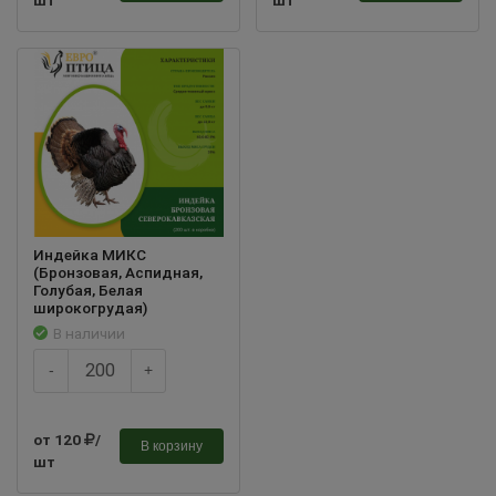
Индейка МИКС
(Бронзовая, Аспидная,
Голубая, Белая
широкогрудая)
В наличии
-
+
от 120
/
В корзину
шт