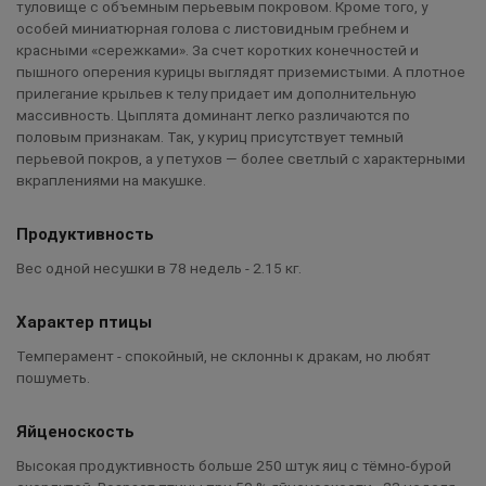
туловище с объемным перьевым покровом. Кроме того, у
особей миниатюрная голова с листовидным гребнем и
красными «сережками». За счет коротких конечностей и
пышного оперения курицы выглядят приземистыми. А плотное
прилегание крыльев к телу придает им дополнительную
массивность. Цыплята доминант легко различаются по
половым признакам. Так, у куриц присутствует темный
перьевой покров, а у петухов — более светлый с характерными
вкраплениями на макушке.
Продуктивность
Вес одной несушки в 78 недель - 2.15 кг.
Характер птицы
Темперамент - спокойный, не склонны к дракам, но любят
пошуметь.
Яйценоскость
Высокая продуктивность больше 250 штук яиц с тёмно-бурой