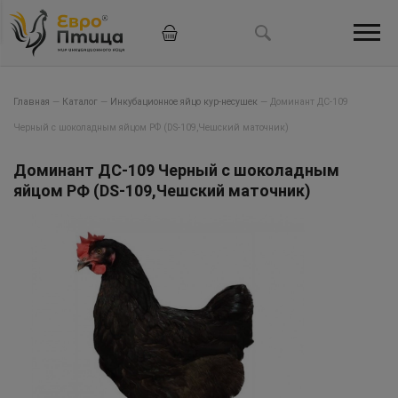
Главная
—
Каталог
—
Инкубационное яйцо кур-несушек
—
Доминант ДС-109
Черный с шоколадным яйцом РФ (DS-109,Чешский маточник)
Доминант ДС-109 Черный с шоколадным
яйцом РФ (DS-109,Чешский маточник)