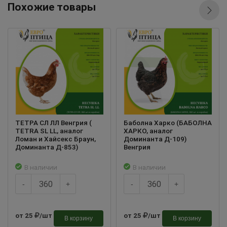
Похожие товары
ТЕТРА СЛ ЛЛ Венгрия (
Баболна Харко (БАБОЛНА
TETRA SL LL, аналог
ХАРКО, аналог
Ломан и Хайсекс Браун,
Доминанта Д-109)
Доминанта Д-853)
Венгрия
В наличии
В наличии
-
+
-
+
от 25
/шт
от 25
/шт
В корзину
В корзину