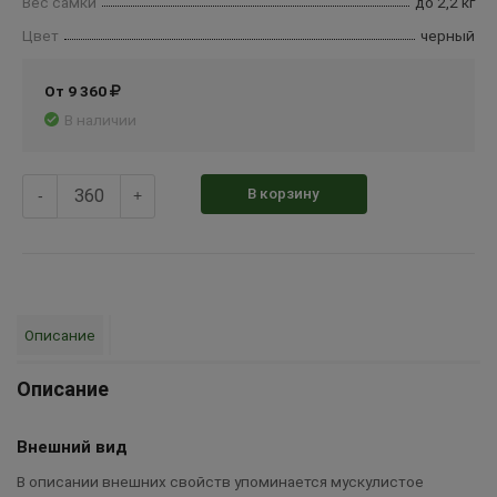
Вес самки
до 2,2 кг
Цвет
черный
От 9 360
В наличии
В корзину
-
+
Описание
Описание
Внешний вид
В описании внешних свойств упоминается мускулистое