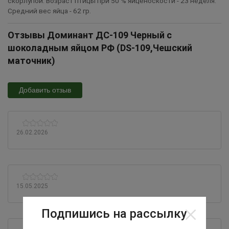
скорлупой. Возраст птицы при 50 % яйценоскости - 23 неделя.
Средний вес яйца - 62 гр.
Отзывы Доминант ДС-109 Черный с
шоколадным яйцом РФ (DS-109,Чешский
маточник)
Добавить отзыв
26.02.2026
15.05.2025
Подпишись на рассылку