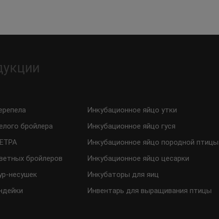
дукции
ерепела
Инкубационное яйцо утки
елого бройлера
Инкубационное яйцо гуся
ТЕТРА
Инкубационное яйцо породной птицы
ветных бройлеров
Инкубационное яйцо цесарки
ур-несушек
Инкубаторы для яиц
ндейки
Инвентарь для выращивания птицы