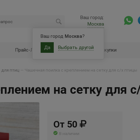
Ваш город:
Москва
Ваш город
Москва
?
Да
Выбрать другой
Прайс-Лист
Оптовые закупки
 для птиц
—
Чашечная поилка с креплением на сетку для с/х птицы
плением на сетку для с
От 50
В наличии