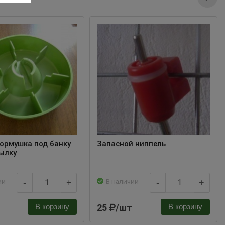
ормушка под банку
Запасной ниппель
тылку
ии
В наличии
-
+
-
+
25
/шт
В корзину
В корзину