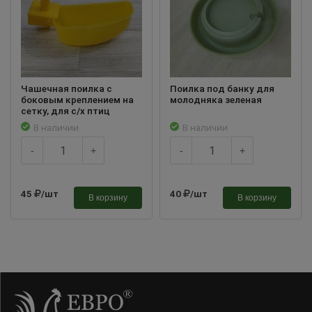
Чашечная поилка с
Поилка под банку для
боковым креплением на
молодняка зеленая
сетку, для с/х птиц
В наличии
В наличии
-
+
-
+
45
/шт
40
/шт
В корзину
В корзину