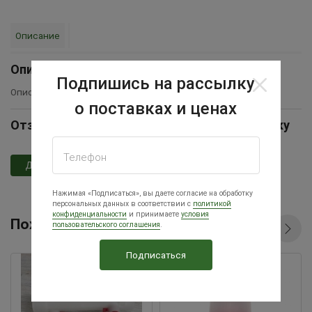
Описание
Описание
Подпишись на рассылку
Описание товара временно отсутствует
о поставках и ценах
Отзывы Поилка под банку, либо под бутылку
Телефон
Добавить отзыв
Нажимая «Подписаться», вы даете согласие на обработку
персональных данных в соответствии с
политикой
конфиденциальности
и принимаете
условия
Похожие товары
пользовательского соглашения
.