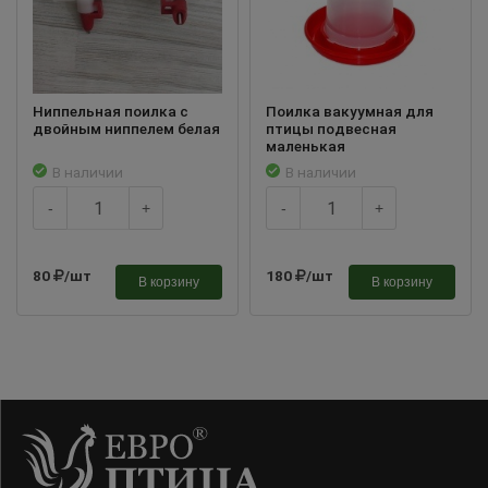
Ниппельная поилка с
Поилка вакуумная для
двойным ниппелем белая
птицы подвесная
маленькая
В наличии
В наличии
-
+
-
+
80
/шт
180
/шт
В корзину
В корзину