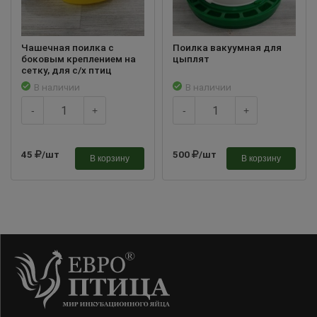
Чашечная поилка с
Поилка вакуумная для
боковым креплением на
цыплят
сетку, для с/х птиц
В наличии
В наличии
-
+
-
+
45
/шт
500
/шт
В корзину
В корзину