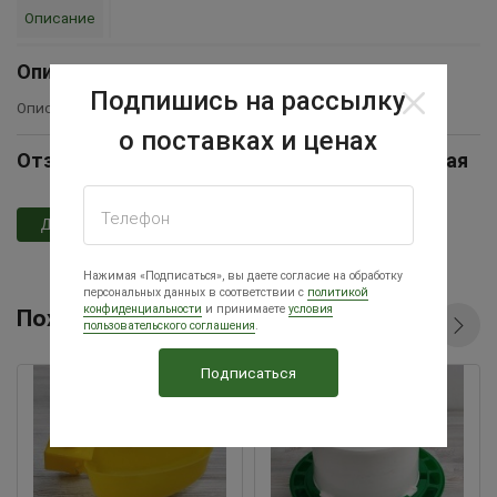
Описание
Описание
Подпишись на рассылку
Описание товара временно отсутствует
о поставках и ценах
Отзывы Поилка под банку с сеточкой красная
Телефон
Добавить отзыв
Нажимая «Подписаться», вы даете согласие на обработку
персональных данных в соответствии с
политикой
конфиденциальности
и принимаете
условия
Похожие товары
пользовательского соглашения
.